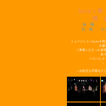
kyrie 
沸 
会 場 Vi
日 時 ２０
ミュージシャンkyrie
大盛
ご来場くださった皆
あ
いらっしゃ
↓
～お好きな写真をクリ